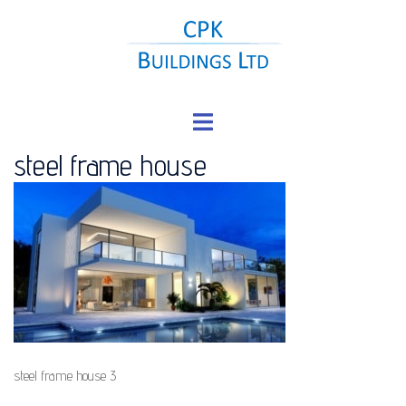
Skip
to
content
Toggle
menu
steel frame house
steel frame house 3