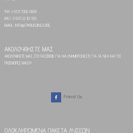
ΤΗΛ: (+357) 7000 0009
ΦΑΞ: (+357) 22 101 335
EMAIL: INFO@CPKBUILDINGS.ORG
ΑΚΟΛΟΥΘΗΣΤΕ ΜΑΣ
ΑΚΟΛΟΥΘΗΣΤΕ ΜΑΣ ΣΤΟ FACEBOOK ΓΙΑ ΝΑ ΕΝΗΜΕΡΩΝΕΣΤΕ ΓΙΑ ΤΑ ΝΕΑ ΚΑΙ ΤΙΣ
ΠΡΟΣΦΟΡΕΣ ΜΑΣ!!!
Friend Us
ΟΛΟΚΛΗΡΩΜΕΝΑ ΠΑΚΕΤΑ ΛΥΣΕΩΝ