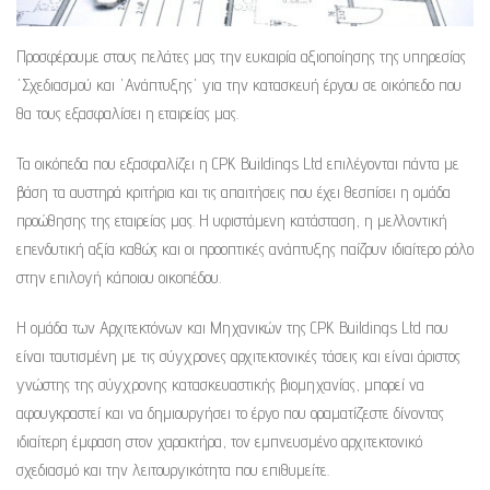
Προσφέρουμε στους πελάτες μας την ευκαιρία αξιοποίησης της υπηρεσίας
'Σχεδιασμού και 'Ανάπτυξης' για την κατασκευή έργου σε οικόπεδο που
θα τους εξασφαλίσει η εταιρείας μας.
Τα οικόπεδα που εξασφαλίζει η CPK Buildings Ltd επιλέγονται πάντα με
βάση τα αυστηρά κριτήρια και τις απαιτήσεις που έχει θεσπίσει η ομάδα
προώθησης της εταιρείας μας. Η υφιστάμενη κατάσταση, η μελλοντική
επενδυτική αξία καθώς και οι προοπτικές ανάπτυξης παίζουν ιδιαίτερο ρόλο
στην επιλογή κάποιου οικοπέδου.
Η ομάδα των Αρχιτεκτόνων και Μηχανικών της CPK Buildings Ltd που
είναι ταυτισμένη με τις σύγχρονες αρχιτεκτονικές τάσεις και είναι άριστος
γνώστης της σύγχρονης κατασκευαστικής βιομηχανίας, μπορεί να
αφουγκραστεί και να δημιουργήσει το έργο που οραματίζεστε δίνοντας
ιδιαίτερη έμφαση στον χαρακτήρα, τον εμπνευσμένο αρχιτεκτονικό
σχεδιασμό και την λειτουργικότητα που επιθυμείτε.