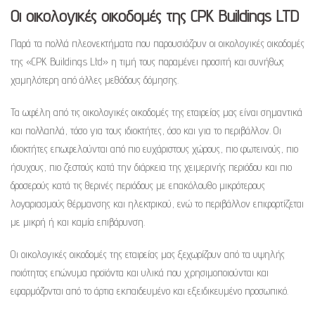
Οι οικολογικές οικοδομές της CPK Buildings LTD
Παρά τα πολλά πλεονεκτήματα που παρουσιάζουν οι οικολογικές οικοδομές
της «CPK Buildings Ltd» η τιμή τους παραμένει προσιτή και συνήθως
χαμηλότερη από άλλες μεθόδους δόμησης.
Τα ωφέλη από τις οικολογικές οικοδομές της εταιρείας μας είναι σημαντικά
και πολλαπλά, τόσο για τους ιδιοκτήτες, όσο και για το περιβάλλον. Οι
ιδιοκτήτες επωφελούνται από πιο ευχάριστους χώρους, πιο φωτεινούς, πιο
ήσυχους, πιο ζεστούς κατά την διάρκεια της χειμερινής περιόδου και πιο
δροσερούς κατά τις θερινές περιόδους με επακόλουθο μικρότερους
λογαριασμούς θέρμανσης και ηλεκτρικού, ενώ το περιβάλλον επιφορτίζεται
με μικρή ή και καμία επιβάρυνση.
Οι οικολογικές οικοδομές της εταιρείας μας ξεχωρίζουν από τα υψηλής
ποιότητας επώνυμα προϊόντα και υλικά που χρησιμοποιούνται και
εφαρμόζονται από το άρτια εκπαιδευμένο και εξειδικευμένο προσωπικό.