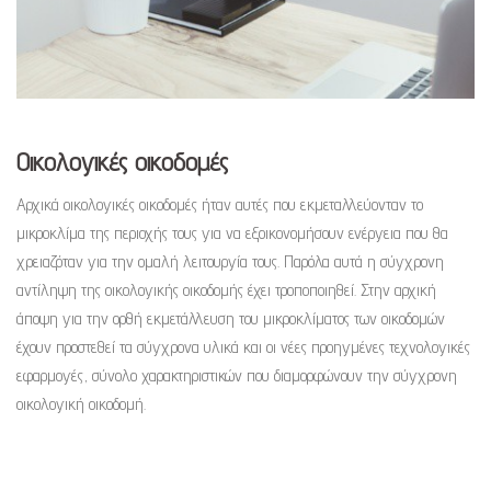
Οικολογικές οικοδομές
Αρχικά οικολογικές οικοδομές ήταν αυτές που εκμεταλλεύονταν το
μικροκλίμα της περιοχής τους για να εξοικονομήσουν ενέργεια που θα
χρειαζόταν για την ομαλή λειτουργία τους. Παρόλα αυτά η σύγχρονη
αντίληψη της οικολογικής οικοδομής έχει τροποποιηθεί. Στην αρχική
άποψη για την ορθή εκμετάλλευση του μικροκλίματος των οικοδομών
έχουν προστεθεί τα σύγχρονα υλικά και οι νέες προηγμένες τεχνολογικές
εφαρμογές, σύνολο χαρακτηριστικών που διαμορφώνουν την σύγχρονη
οικολογική οικοδομή.