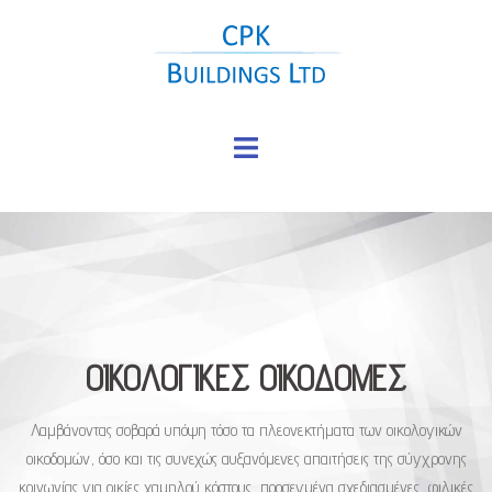
Skip
to
content
Toggle
menu
ΟΙΚΟΛΟΓΙΚΕΣ ΟΙΚΟΔΟΜΕΣ
Λαμβάνοντας σοβαρά υπόψη τόσο τα πλεονεκτήματα των οικολογικών
οικοδομών, όσο και τις συνεχώς αυξανόμενες απαιτήσεις της σύγχρονης
κοινωνίας για οικίες χαμηλού κόστους, προσεγμένα σχεδιασμένες, φιλικές