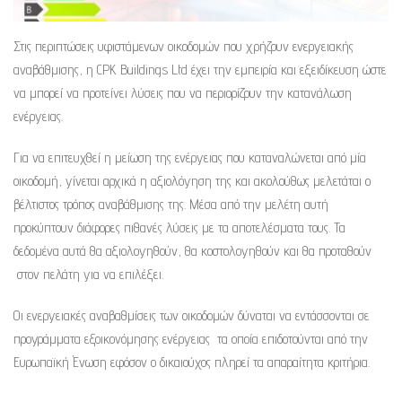
Στις περιπτώσεις υφιστάμενων οικοδομών που χρήζουν ενεργειακής
αναβάθμισης, η CPK Buildings Ltd έχει την εμπειρία και εξειδίκευση ώστε
να μπορεί να προτείνει λύσεις που να περιορίζουν την κατανάλωση
ενέργειας.
Για να επιτευχθεί η μείωση της ενέργειας που καταναλώνεται από μία
οικοδομή, γίνεται αρχικά η αξιολόγηση της και ακολούθως μελετάται ο
βέλτιστος τρόπος αναβάθμισης της. Μέσα από την μελέτη αυτή
προκύπτουν διάφορες πιθανές λύσεις με τα αποτελέσματα τους. Τα
δεδομένα αυτά θα αξιολογηθούν, θα κοστολογηθούν και θα προταθούν
στον πελάτη για να επιλέξει.
Οι ενεργειακές αναβαθμίσεις των οικοδομών δύναται να εντάσσονται σε
προγράμματα εξοικονόμησης ενέργειας τα οποία επιδοτούνται από την
Ευρωπαϊκή Ένωση εφόσον ο δικαιούχος πληρεί τα απαραίτητα κριτήρια.