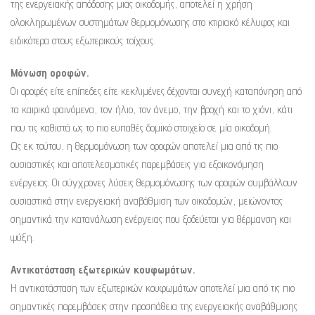
της ενεργειακής απόδοσης μιας οικοδομής, αποτελεί η χρήση
ολοκληρωμένων συστημάτων θερμομόνωσης στο κτιριακό κέλυφος και
ειδικότερα στους εξωτερικούς τοίχους.
Μόνωση οροφών.
Οι οροφές είτε επίπεδες είτε κεκλιμένες δέχονται συνεχή καταπόνηση από
τα καιρικά φαινόμενα, τον ήλιο, τον άνεμο, την βροχή και το χιόνι, κάτι
που τις καθιστά ως το πιο ευπαθές δομικό στοιχείο σε μία οικοδομή.
Ως εκ τούτου, η θερμομόνωση των οροφών αποτελεί μια από τις πιο
ουσιαστικές και αποτελεσματικές παρεμβάσεις για εξοικονόμηση
ενέργειας. Οι σύγχρονες λύσεις θερμομόνωσης των οροφών συμβάλλουν
ουσιαστικά στην ενεργειακή αναβάθμιση των οικοδομών, μειώνοντας
σημαντικά την κατανάλωση ενέργειας που ξοδεύεται για θέρμανση και
ψύξη.
Αντικατάσταση εξωτερικών κουφωμάτων.
Η αντικατάσταση των εξωτερικών κουφωμάτων αποτελεί μια από τις πιο
σημαντικές παρεμβάσεις στην προσπάθεια της ενεργειακής αναβάθμισης