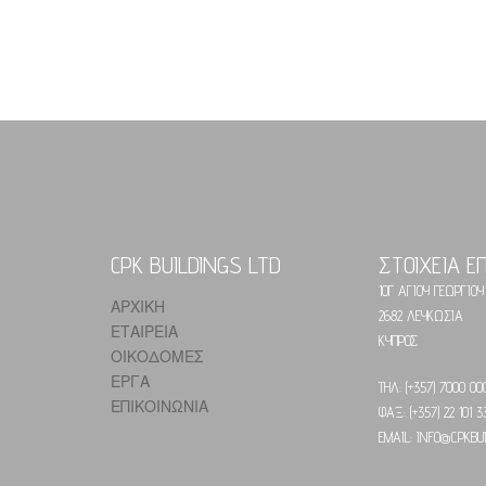
CPK BUILDINGS LTD
ΣΤΟΙΧΕΙΑ Ε
10Γ ΑΓΙΟΥ ΓΕΩΡΓΙΟΥ
ΑΡΧΙΚΗ
2682 ΛΕΥΚΩΣΙΑ
ΕΤΑΙΡΕΙΑ
ΟΝ
ΜΕΤΑΛΛΙΚΕΣ ΚΑΤΟΙΚΙΕΣ
ΚΥΠΡΟΣ
ΟΙΚΟΔΟΜΕΣ
ΕΡΓΑ
ΤΗΛ: (+357) 7000 00
ΕΠΙΚΟΙΝΩΝΙΑ
ΦΑΞ: (+357) 22 101 3
EMAIL: INFO@CPKBUI