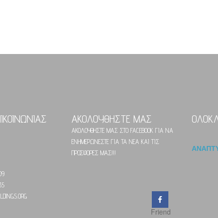
ΠΙΚΟΙΝΩΝΙΑΣ
ΑΚΟΛΟΥΘΗΣΤΕ ΜΑΣ
ΟΛΟΚ
ΑΚΟΛΟΥΘΗΣΤΕ ΜΑΣ ΣΤΟ FACEBOOK ΓΙΑ ΝΑ
ΕΝΗΜΕΡΩΝΕΣΤΕ ΓΙΑ ΤΑ ΝΕΑ ΚΑΙ ΤΙΣ
ΑΝΑΠΤΥΞΗ ΑΚΙΝΗΤΩΝ
ΠΡΟΣΦΟΡΕΣ ΜΑΣ!!!
09
35
LDINGS.ORG
Friend