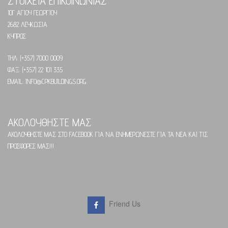
ΣΤΟΙΧΕΙΑ ΕΠΙΚΟΙΝΩΝΙΑΣ
10Γ ΑΓΙΟΥ ΓΕΩΡΓΙΟΥ
2682 ΛΕΥΚΩΣΙΑ
ΚΥΠΡΟΣ
ΤΗΛ: (+357) 7000 0009
ΦΑΞ: (+357) 22 101 335
EMAIL: INFO@CPKBUILDINGS.ORG
ΑΚΟΛΟΥΘΗΣΤΕ ΜΑΣ
ΑΚΟΛΟΥΘΗΣΤΕ ΜΑΣ ΣΤΟ FACEBOOK ΓΙΑ ΝΑ ΕΝΗΜΕΡΩΝΕΣΤΕ ΓΙΑ ΤΑ ΝΕΑ ΚΑΙ ΤΙΣ
ΠΡΟΣΦΟΡΕΣ ΜΑΣ!!!
Friend Us