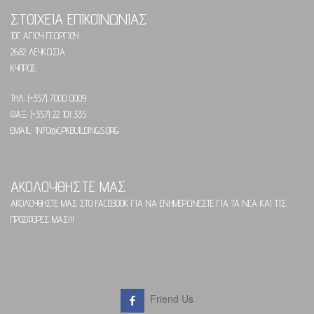
ΣΤΟΙΧΕΙΑ ΕΠΙΚΟΙΝΩΝΙΑΣ
10Γ ΑΓΙΟΥ ΓΕΩΡΓΙΟΥ
2682 ΛΕΥΚΩΣΙΑ
ΚΥΠΡΟΣ
ΤΗΛ: (+357) 7000 0009
ΦΑΞ: (+357) 22 101 335
EMAIL: INFO@CPKBUILDINGS.ORG
ΑΚΟΛΟΥΘΗΣΤΕ ΜΑΣ
ΑΚΟΛΟΥΘΗΣΤΕ ΜΑΣ ΣΤΟ FACEBOOK ΓΙΑ ΝΑ ΕΝΗΜΕΡΩΝΕΣΤΕ ΓΙΑ ΤΑ ΝΕΑ ΚΑΙ ΤΙΣ
ΠΡΟΣΦΟΡΕΣ ΜΑΣ!!!
Friend Us