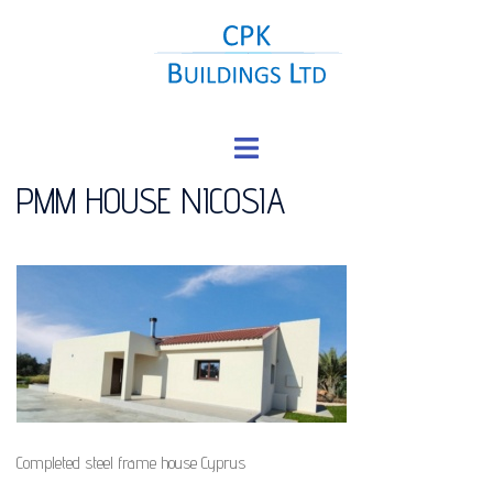
Skip
to
content
Toggle
menu
PMM HOUSE NICOSIA
Completed steel frame house Cyprus