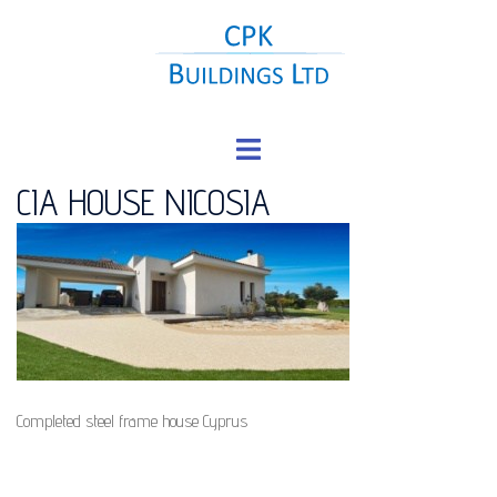
Skip
to
content
Toggle
menu
CIA HOUSE NICOSIA
Completed steel frame house Cyprus