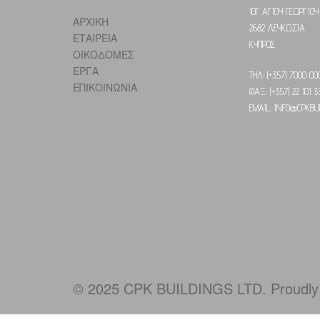
10Γ ΑΓΙΟΥ ΓΕΩΡΓΙΟΥ
ΑΡΧΙΚΗ
2682 ΛΕΥΚΩΣΙΑ
ΕΤΑΙΡΕΙΑ
ΚΥΠΡΟΣ
ΟΙΚΟΔΟΜΕΣ
ΕΡΓΑ
ΤΗΛ: (+357) 7000 00
ΕΠΙΚΟΙΝΩΝΙΑ
ΦΑΞ: (+357) 22 101 3
EMAIL: INFO@CPKBUI
ΚΑΤΟΙΚΙΕΣ ΜΕ ΜΠΕΤΟΝ
© 2025 CPK BUILDINGS LTD. Proudly