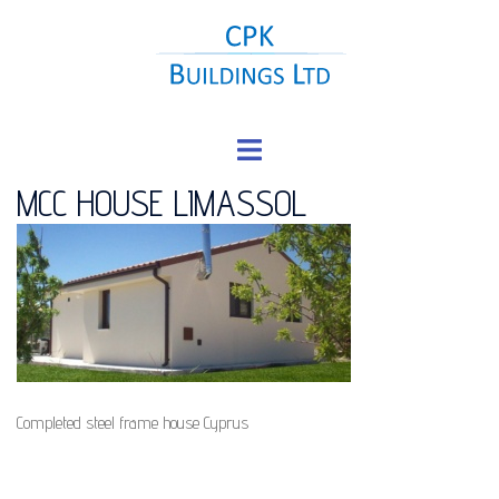
Skip
to
content
Toggle
menu
MCC HOUSE LIMASSOL
Completed steel frame house Cyprus