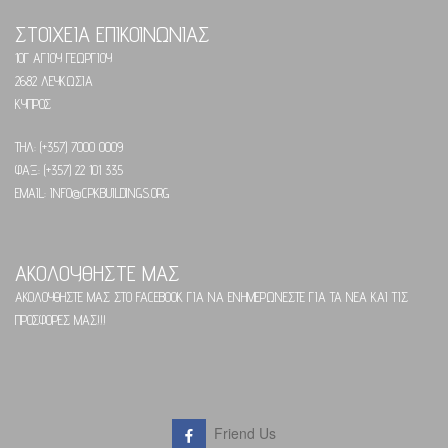
ΣΤΟΙΧΕΙΑ ΕΠΙΚΟΙΝΩΝΙΑΣ
10Γ ΑΓΙΟΥ ΓΕΩΡΓΙΟΥ
2682 ΛΕΥΚΩΣΙΑ
ΚΥΠΡΟΣ
ΤΗΛ: (+357) 7000 0009
ΦΑΞ: (+357) 22 101 335
EMAIL: INFO@CPKBUILDINGS.ORG
ΑΚΟΛΟΥΘΗΣΤΕ ΜΑΣ
ΑΚΟΛΟΥΘΗΣΤΕ ΜΑΣ ΣΤΟ FACEBOOK ΓΙΑ ΝΑ ΕΝΗΜΕΡΩΝΕΣΤΕ ΓΙΑ ΤΑ ΝΕΑ ΚΑΙ ΤΙΣ
ΠΡΟΣΦΟΡΕΣ ΜΑΣ!!!
Friend Us