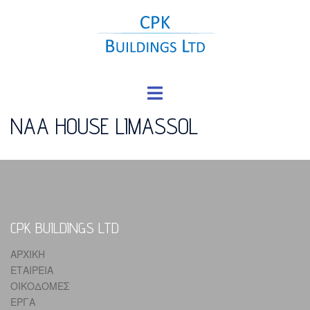
Skip
to
content
Toggle
menu
NAA HOUSE LIMASSOL
CPK BUILDINGS LTD
ΑΡΧΙΚΗ
ΕΤΑΙΡΕΙΑ
ΟΙΚΟΔΟΜΕΣ
ΕΡΓΑ