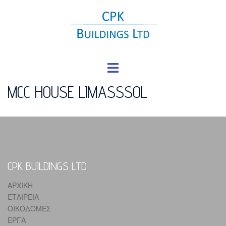
Skip
to
content
Toggle
menu
MCC HOUSE LIMASSSOL
CPK BUILDINGS LTD
ΑΡΧΙΚΗ
ΕΤΑΙΡΕΙΑ
ΟΙΚΟΔΟΜΕΣ
ΕΡΓΑ